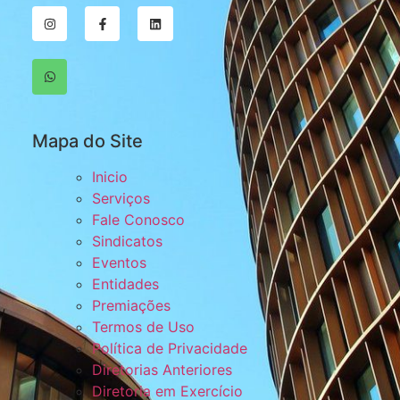
Mapa do Site
Inicio
Serviços
Fale Conosco
Sindicatos
Eventos
Entidades
Premiações
Termos de Uso
Política de Privacidade
Diretorias Anteriores
Diretoria em Exercício