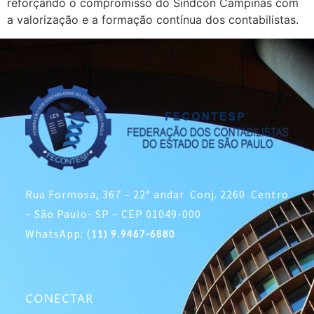
reforçando o compromisso do Sindcon Campinas com
a valorização e a formação contínua dos contabilistas.
Rua Formosa, 367 – 22° andar Conj. 2260 Centro
– São Paulo- SP – CEP 01049-000
WhatsApp: (
11) 9.9467-6880
CONECTAR