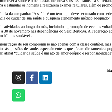
promover a saúde e o bem-estar, incentiva seus associados e a sociedad
a e estimular os homens a realizarem exames regulares, além de promo
evância da campanha: “A saúde é um tema que deve ser tratado com ser
ncia de cuidar de sua saúde e busquem atendimento médico adequado”.
de atividades ao longo do mês, incluindo a promoção de eventos volt
6 a 30 de novembro nas dependências do Sesc Bertioga. A Federação acre
m hábitos saudáveis.
stração de seu compromisso não apenas com a classe contábil, mas c
os às questões de saúde, especialmente as que afetam diretamente a p
r, afinal “cuidar da saúde é um ato de amor-próprio e responsabilidade
Map