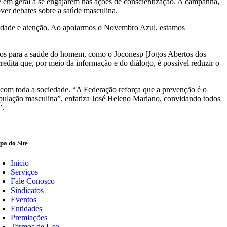
e em geral a se engajarem nas ações de conscientização. A campanha,
ver debates sobre a saúde masculina.
iedade e atenção. Ao apoiarmos o Novembro Azul, estamos
ados para a saúde do homem, como o Joconesp [Jogos Abertos dos
dita que, por meio da informação e do diálogo, é possível reduzir o
om toda a sociedade. “A Federação reforça que a prevenção é o
opulação masculina”, enfatiza José Heleno Mariano, convidando todos
”.
a do Site
Inicio
Serviços
Fale Conosco
Sindicatos
Eventos
Entidades
Premiações
Termos de Uso