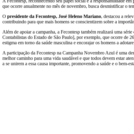
A Fecontesp, reconhecendo seu papel social e a responsabilidade em 
que ocorre anualmente no mês de novembro, busca desmistificar o tem
O
presidente da Fecontesp, José Heleno Mariano
, destacou a rel
contribuindo para que mais homens se conscientizem sobre a importâ
Além de apoiar a campanha, a Fecontesp também realizará uma série 
Contabilistas do Estado de São Paulo], por exemplo, que ocorre de 2
estigma em torno da saúde masculina e encorajar os homens a adotare
A participação da Fecontesp na Campanha Novembro Azul é uma demon
melhor caminho para uma vida saudável e que todos devem estar atent
a se unirem a essa causa importante, promovendo a saúde e o bem-esta